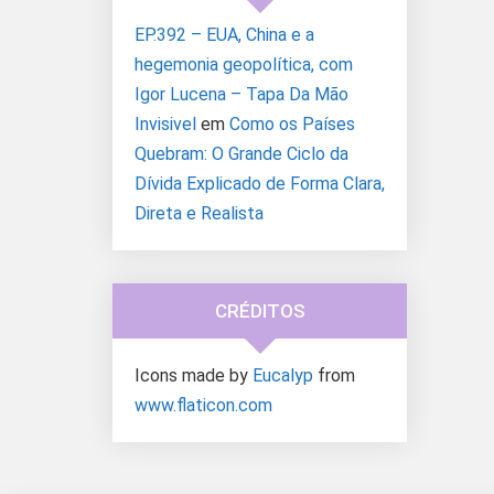
EP.392 – EUA, China e a
hegemonia geopolítica, com
Igor Lucena – Tapa Da Mão
Invisivel
em
Como os Países
Quebram: O Grande Ciclo da
Dívida Explicado de Forma Clara,
Direta e Realista
CRÉDITOS
Icons made by
Eucalyp
from
www.flaticon.com