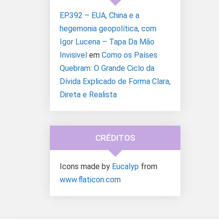
EP.392 – EUA, China e a
hegemonia geopolítica, com
Igor Lucena – Tapa Da Mão
Invisivel
em
Como os Países
Quebram: O Grande Ciclo da
Dívida Explicado de Forma Clara,
Direta e Realista
CRÉDITOS
Icons made by
Eucalyp
from
www.flaticon.com