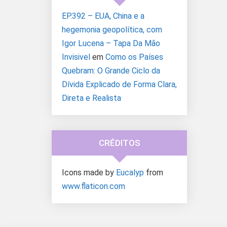
EP.392 – EUA, China e a
hegemonia geopolítica, com
Igor Lucena – Tapa Da Mão
Invisivel
em
Como os Países
Quebram: O Grande Ciclo da
Dívida Explicado de Forma Clara,
Direta e Realista
CRÉDITOS
Icons made by
Eucalyp
from
www.flaticon.com