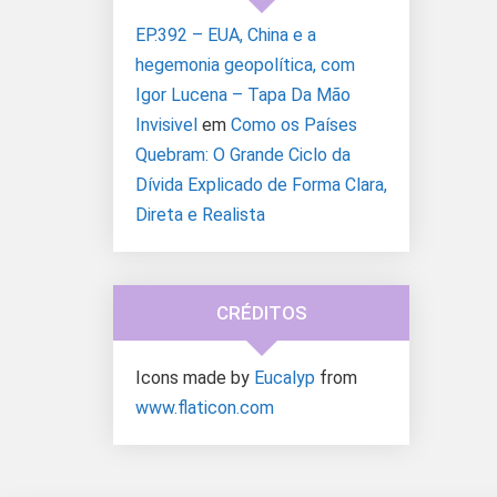
EP.392 – EUA, China e a
hegemonia geopolítica, com
Igor Lucena – Tapa Da Mão
Invisivel
em
Como os Países
Quebram: O Grande Ciclo da
Dívida Explicado de Forma Clara,
Direta e Realista
CRÉDITOS
Icons made by
Eucalyp
from
www.flaticon.com