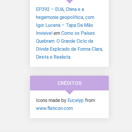
EP.392 – EUA, China e a
hegemonia geopolítica, com
Igor Lucena – Tapa Da Mão
Invisivel
em
Como os Países
Quebram: O Grande Ciclo da
Dívida Explicado de Forma Clara,
Direta e Realista
CRÉDITOS
Icons made by
Eucalyp
from
www.flaticon.com