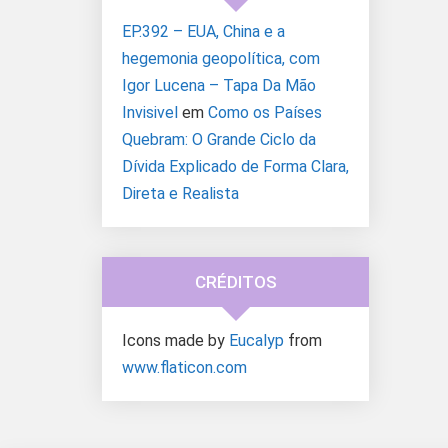
EP.392 – EUA, China e a
hegemonia geopolítica, com
Igor Lucena – Tapa Da Mão
Invisivel
em
Como os Países
Quebram: O Grande Ciclo da
Dívida Explicado de Forma Clara,
Direta e Realista
CRÉDITOS
Icons made by
Eucalyp
from
www.flaticon.com