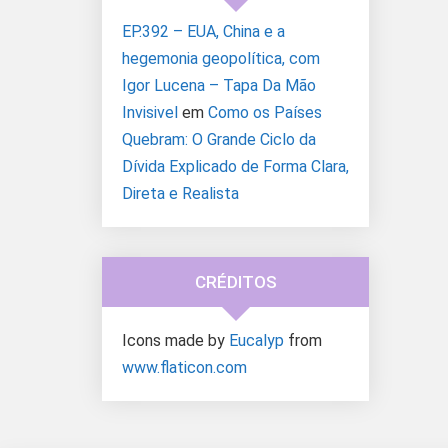
EP.392 – EUA, China e a
hegemonia geopolítica, com
Igor Lucena – Tapa Da Mão
Invisivel
em
Como os Países
Quebram: O Grande Ciclo da
Dívida Explicado de Forma Clara,
Direta e Realista
CRÉDITOS
Icons made by
Eucalyp
from
www.flaticon.com