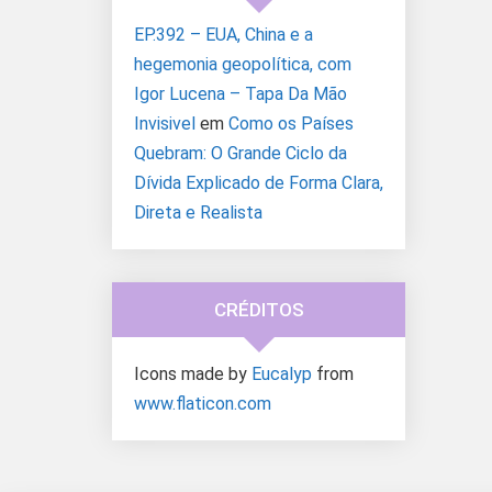
EP.392 – EUA, China e a
hegemonia geopolítica, com
Igor Lucena – Tapa Da Mão
Invisivel
em
Como os Países
Quebram: O Grande Ciclo da
Dívida Explicado de Forma Clara,
Direta e Realista
CRÉDITOS
Icons made by
Eucalyp
from
www.flaticon.com