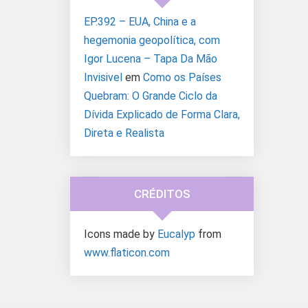
EP.392 – EUA, China e a
hegemonia geopolítica, com
Igor Lucena – Tapa Da Mão
Invisivel
em
Como os Países
Quebram: O Grande Ciclo da
Dívida Explicado de Forma Clara,
Direta e Realista
CRÉDITOS
Icons made by
Eucalyp
from
www.flaticon.com