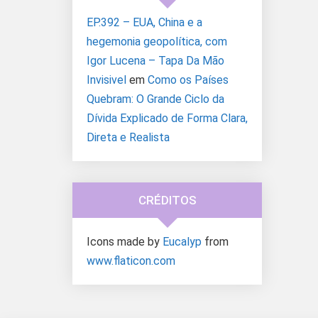
EP.392 – EUA, China e a
hegemonia geopolítica, com
Igor Lucena – Tapa Da Mão
Invisivel
em
Como os Países
Quebram: O Grande Ciclo da
Dívida Explicado de Forma Clara,
Direta e Realista
CRÉDITOS
Icons made by
Eucalyp
from
www.flaticon.com