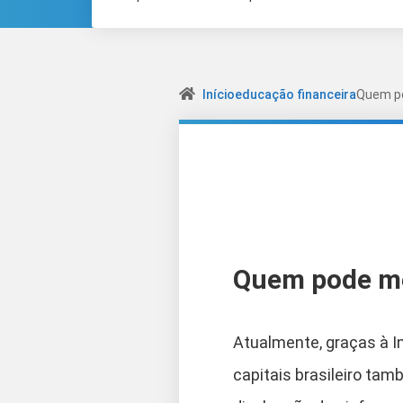
Início
educação financeira
Quem po
Quem pode me 
Atualmente, graças à I
capitais brasileiro ta