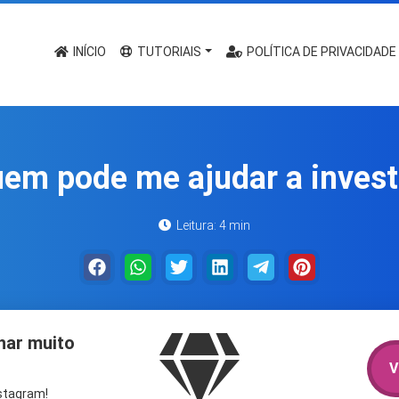
INÍCIO
TUTORIAIS
POLÍTICA DE PRIVACIDADE
em pode me ajudar a invest
Leitura: 4 min
har muito
V
nstagram!