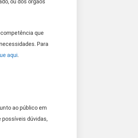
ado, ou dos órgãos
de competência que
 necessidades. Para
que aqui
.
unto ao público em
 possíveis dúvidas,