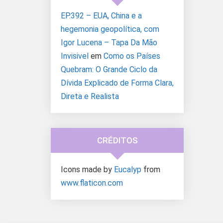
EP.392 – EUA, China e a
hegemonia geopolítica, com
Igor Lucena – Tapa Da Mão
Invisivel
em
Como os Países
Quebram: O Grande Ciclo da
Dívida Explicado de Forma Clara,
Direta e Realista
CRÉDITOS
Icons made by
Eucalyp
from
www.flaticon.com