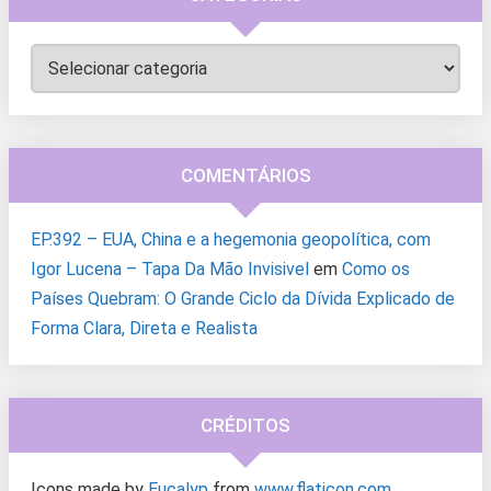
Categorias
COMENTÁRIOS
EP.392 – EUA, China e a hegemonia geopolítica, com
Igor Lucena – Tapa Da Mão Invisivel
em
Como os
Países Quebram: O Grande Ciclo da Dívida Explicado de
Forma Clara, Direta e Realista
CRÉDITOS
Icons made by
Eucalyp
from
www.flaticon.com