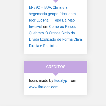
EP.392 – EUA, China e a
hegemonia geopolítica, com
Igor Lucena – Tapa Da Mão
Invisivel
em
Como os Países
Quebram: O Grande Ciclo da
Dívida Explicado de Forma Clara,
Direta e Realista
CRÉDITOS
Icons made by
Eucalyp
from
www.flaticon.com