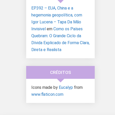
EP.392 – EUA, China e a
hegemonia geopolítica, com
Igor Lucena – Tapa Da Mão
Invisivel
em
Como os Países
Quebram: O Grande Ciclo da
Dívida Explicado de Forma Clara,
Direta e Realista
CRÉDITOS
Icons made by
Eucalyp
from
www.flaticon.com