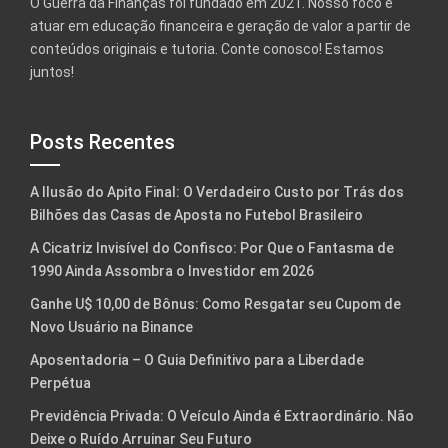
O Guerra da Finanças foi fundado em 2021. Nosso foco é
atuar em educação financeira e geração de valor a partir de
conteúdos originais e tutoria. Conte conosco! Estamos
juntos!
Posts Recentes
A Ilusão do Apito Final: O Verdadeiro Custo por Trás dos
Bilhões das Casas de Aposta no Futebol Brasileiro
A Cicatriz Invisível do Confisco: Por Que o Fantasma de
1990 Ainda Assombra o Investidor em 2026
Ganhe U$ 10,00 de Bônus: Como Resgatar seu Cupom de
Novo Usuário na Binance
Aposentadoria – O Guia Definitivo para a Liberdade
Perpétua
Previdência Privada: O Veículo Ainda é Extraordinário. Não
Deixe o Ruído Arruinar Seu Futuro