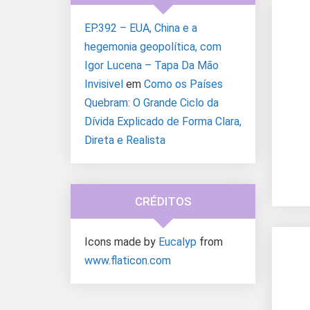
EP.392 – EUA, China e a
hegemonia geopolítica, com
Igor Lucena – Tapa Da Mão
Invisivel
em
Como os Países
Quebram: O Grande Ciclo da
Dívida Explicado de Forma Clara,
Direta e Realista
CRÉDITOS
Icons made by
Eucalyp
from
www.flaticon.com