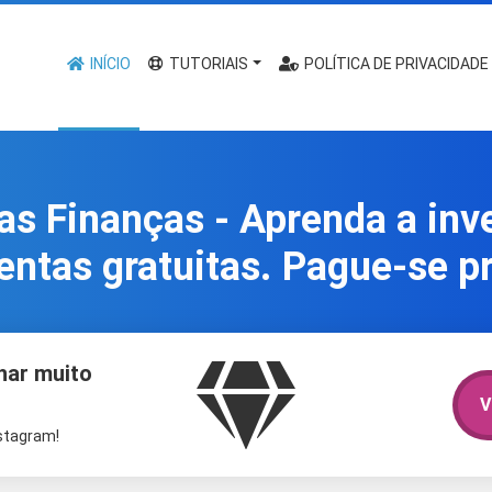
INÍCIO
TUTORIAIS
POLÍTICA DE PRIVACIDADE
as Finanças - Aprenda a inv
entas gratuitas. Pague-se pr
har muito
V
nstagram!