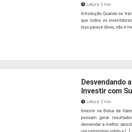
Leitura: 5 min
Introdução Quando se trat
que todos os investidore
Isso parece óbvio, não é m
Desvendando a 
Investir com S
Leitura: 2 min
Investir na Bolsa de Val
possam gerar resultados
desvendar a melhor abord
um patrimônio sólido e […]