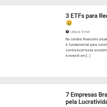
3 ETFs para Re
Leitura: 4 min
No cenário financeiro atual
é fundamental para constr
contra incertezas econômi
é investir em […]
7 Empresas Bra
pela Lucrativid