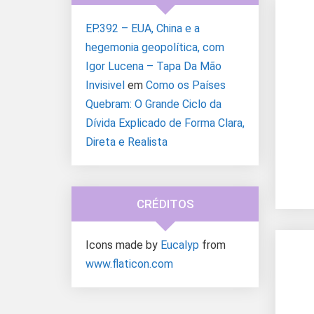
EP.392 – EUA, China e a
hegemonia geopolítica, com
Igor Lucena – Tapa Da Mão
Invisivel
em
Como os Países
Quebram: O Grande Ciclo da
Dívida Explicado de Forma Clara,
Direta e Realista
CRÉDITOS
Icons made by
Eucalyp
from
www.flaticon.com