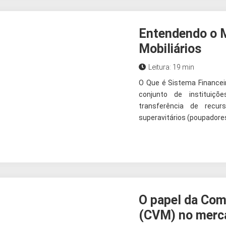
Entendendo o M
Mobiliários
Leitura: 19 min
O Que é Sistema Financei
conjunto de instituiçõ
transferência de recur
superavitários (poupadores
O papel da Com
(CVM) no merca