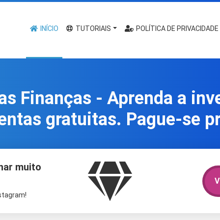
INÍCIO
TUTORIAIS
POLÍTICA DE PRIVACIDADE
as Finanças - Aprenda a inv
entas gratuitas. Pague-se pr
har muito
V
nstagram!